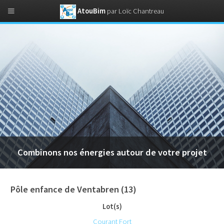
AtouBim
par Loïc Chantreau
Combinons nos énergies autour de votre projet
Pôle enfance de Ventabren (13)
Lot(s)
Courant Fort