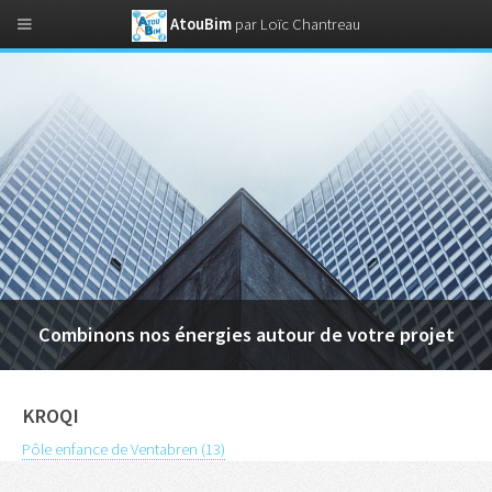
AtouBim
par Loïc Chantreau
Combinons nos énergies autour de votre projet
KROQI
Pôle enfance de Ventabren (13)