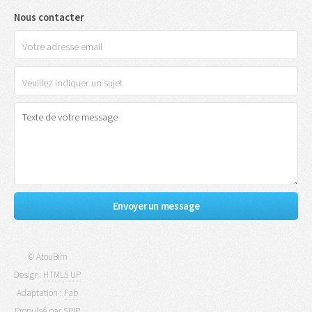
Nous contacter
© AtouBim
Design:
HTML5 UP
Adaptation :
Fab
Propulsé par
SPIP