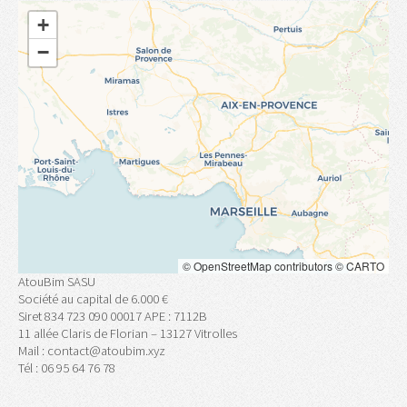
+
−
©
OpenStreetMap
contributors ©
CARTO
AtouBim SASU
Société au capital de 6.000 €
Siret 834 723 090 00017 APE : 7112B
11 allée Claris de Florian – 13127 Vitrolles
Mail : contact@atoubim.xyz
Tél : 06 95 64 76 78