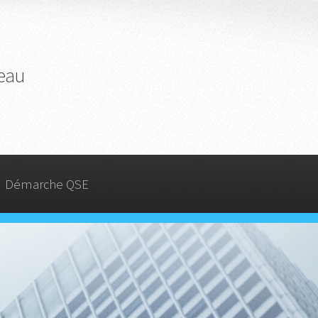
reau
Démarche QSE