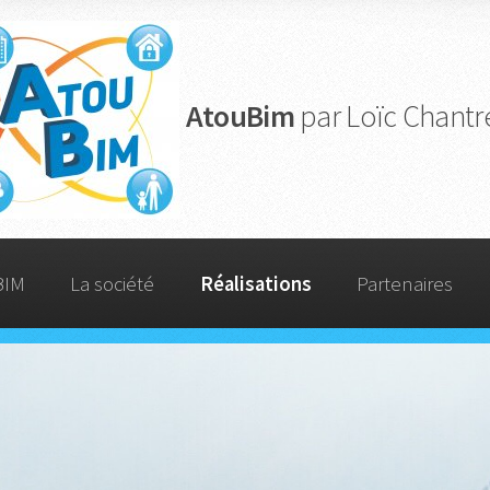
AtouBim
par Loïc Chant
BIM
La société
Réalisations
Partenaires