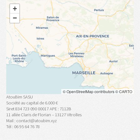
+
−
©
OpenStreetMap
contributors ©
CARTO
AtouBim SASU
Société au capital de 6.000 €
Siret 834 723 090 00017 APE : 7112B
11 allée Claris de Florian – 13127 Vitrolles
Mail : contact@atoubim.xyz
Tél : 06 95 64 76 78