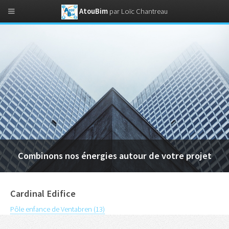
AtouBim
par Loïc Chantreau
Combinons nos énergies autour de votre projet
Cardinal Edifice
Pôle enfance de Ventabren (13)