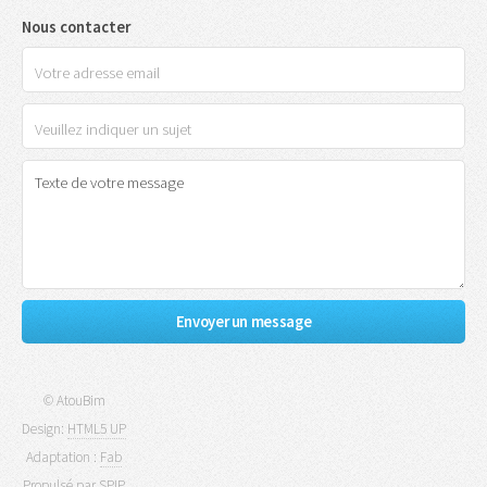
Nous contacter
© AtouBim
Design:
HTML5 UP
Adaptation :
Fab
Propulsé par
SPIP