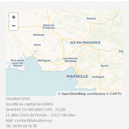
+
−
©
OpenStreetMap
contributors ©
CARTO
AtouBim SASU
Société au capital de 6.000 €
Siret 834 723 090 00017 APE : 7112B
11 allée Claris de Florian – 13127 Vitrolles
Mail : contact@atoubim.xyz
Tél : 06 95 64 76 78