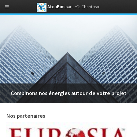
AtouBim
par Loïc Chantreau
Combinons nos énergies autour de votre projet
Nos partenaires